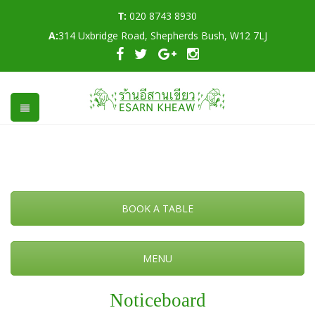
T:
020 8743 8930
A:
314 Uxbridge Road, Shepherds Bush, W12 7LJ
BOOK A TABLE
MENU
Noticeboard