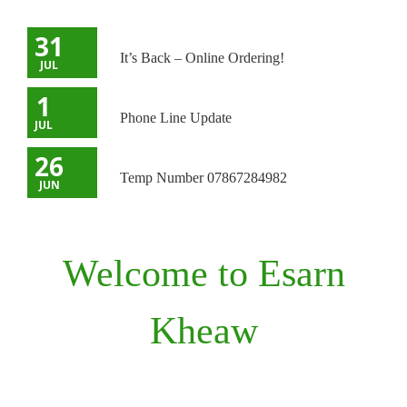
31
It’s Back – Online Ordering!
JUL
1
Phone Line Update
JUL
26
Temp Number 07867284982
JUN
Welcome to Esarn
Kheaw